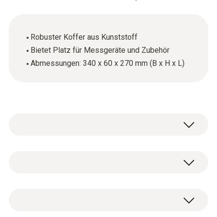
Robuster Koffer aus Kunststoff
Bietet Platz für Messgeräte und Zubehör
Abmessungen: 340 x 60 x 270 mm (B x H x L)
Allgemeine technische Daten
Abmessungen
1 x Transportkoffer Food klein.
340 x 60 x 270 mm ((LxBxH))