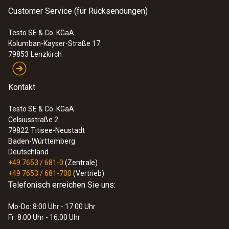
Customer Service (für Rücksendungen)
Testo SE & Co. KGaA
Kolumban-Kayser-Straße 17
79853
Lenzkirch
Kontakt
Testo SE & Co. KGaA
Celsiusstraße 2
79822
Titisee-Neustadt
Baden-Württemberg
Deutschland
+49 7653 / 681-0
(Zentrale)
+49 7653 / 681-700
(Vertrieb)
:
0563 0102
Telefonisch erreichen Sie uns:
Frittieröl-Temperatur Set BT
574,00 €
Mo-Do: 8:00 Uhr - 17:00 Uhr
683,06 €
Fr: 8:00 Uhr - 16:00 Uhr