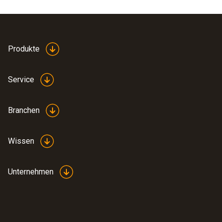
Produkt-/Gehäusematerial
Kunststoff
Produkte
Produktfarbe
Service
Weiß
Branchen
Wissen
Unternehmen
:
0563 0101
Frittieröl-Temperatur Set