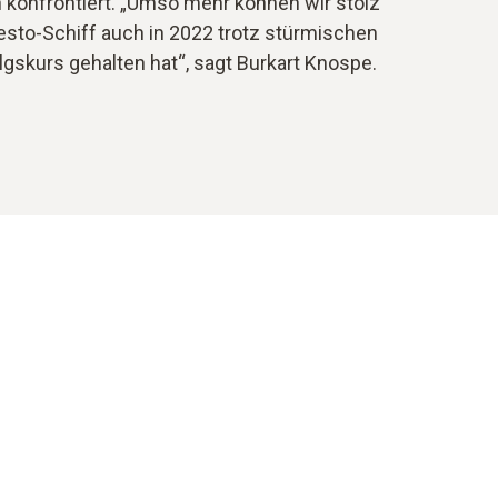
 konfrontiert. „Umso mehr können wir stolz
Testo-Schiff auch in 2022 trotz stürmischen
olgskurs gehalten hat“, sagt Burkart Knospe.