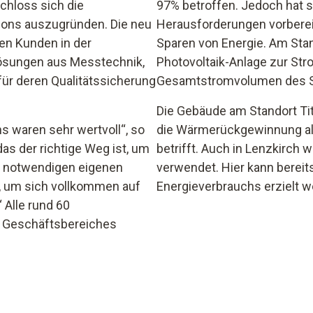
chloss sich die
97% betroffen. Jedoch hat s
ions auszugründen. Die neu
Herausforderungen vorbere
en Kunden in der
Sparen von Energie. Am Stando
lösungen aus Messtechnik,
Photovoltaik-Anlage zur Str
ür deren Qualitätssicherung
Gesamtstromvolumen des St
Die Gebäude am Standort Tit
ns waren sehr wertvoll“, so
die Wärmerückgewinnung als
as der richtige Weg ist, um
betrifft. Auch in Lenzkirch 
e notwendigen eigenen
verwendet. Hier kann bereit
, um sich vollkommen auf
Energieverbrauchs erzielt w
Alle rund 60
ns Geschäftsbereiches