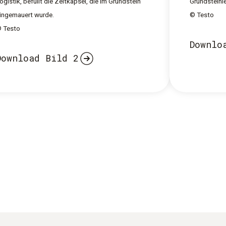
ogistik, befüllt die Zeitkapsel, die im Grundstein
Grundsteinle
ingemauert wurde.
© Testo
 Testo
Downlo
Download Bild 2