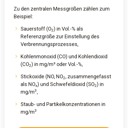
Zu den zentralen Messgrößen zählen zum
Beispiel:
Sauerstoff (O
) in Vol.-% als
2
Referenzgröße zur Einstellung des
Verbrennungsprozesses,
Kohlenmonoxid (CO) und Kohlendioxid
(CO
) in mg/m³ oder Vol.-%,
2
Stickoxide (NO, NO
, zusammengefasst
2
als NO
) und Schwefeldioxid (SO
) in
x
2
3
mg/m
,
Staub- und Partikelkonzentrationen in
3
mg/m