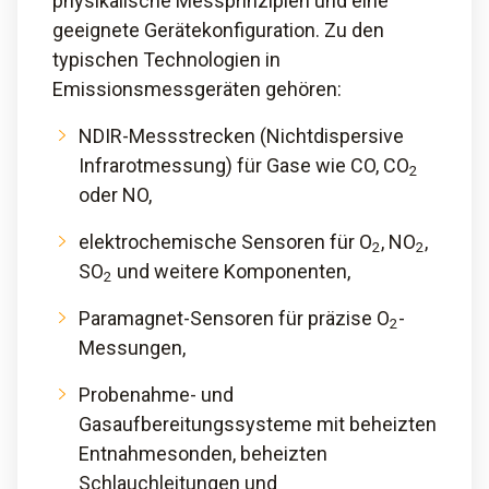
physikalische Messprinzipien und eine
geeignete Gerätekonfiguration. Zu den
typischen Technologien in
Emissionsmessgeräten gehören:
NDIR-Messstrecken (Nichtdispersive
Infrarotmessung) für Gase wie CO, CO
2
oder NO,
elektrochemische Sensoren für O
, NO
,
2
2
SO
und weitere Komponenten,
2
Paramagnet-Sensoren für präzise O
-
2
Messungen,
Probenahme- und
Gasaufbereitungssysteme mit beheizten
Entnahmesonden, beheizten
Schlauchleitungen und