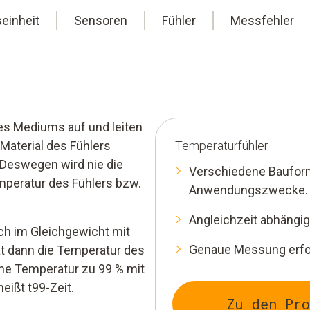
einheit
Sensoren
Fühler
Messfehler
es Mediums auf und leiten
Material des Fühlers
Temperaturfühler
 Deswegen wird nie die
Verschiedene Bauform
peratur des Fühlers bzw.
Anwendungszwecke.
Angleichzeit abhängi
sich im Gleichgewicht mit
Genaue Messung erford
t dann die Temperatur des
e Temperatur zu 99 % mit
eißt t99-Zeit.
Zu den Pr