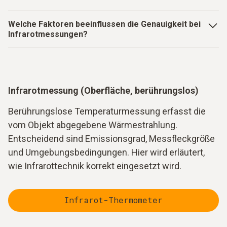
Welche Faktoren beeinflussen die Genauigkeit bei
Infrarotmessungen?
Die Messgenauigkeit hängt stark von den Eigenschaften
der Oberfläche ab. Ein wichtiger Parameter ist der
sogenannte Emissionsgrad. Er beschreibt, wie stark ein
Material Wärmestrahlung abgibt.
Infrarotmessung (Oberfläche, berührungslos)
Zusätzlich spielen Messabstand, Umgebungsbedingungen
Berührungslose Temperaturmessung erfasst die
und reflektierte Strahlung eine Rolle. Besonders glatte oder
vom Objekt abgegebene Wärmestrahlung.
metallische Oberflächen können das Messergebnis
Entscheidend sind Emissionsgrad, Messfleckgröße
beeinflussen und erfordern eine sorgfältige Einstellung des
und Umgebungsbedingungen. Hier wird erläutert,
Messgeräts.
wie Infrarottechnik korrekt eingesetzt wird.
Infrarot-Thermometer