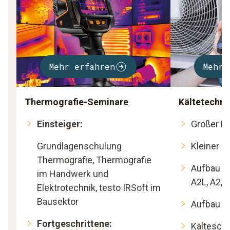
Mehr erfahren
Mehr 
Thermografie-Seminare
Kältetechn
Einsteiger:
Großer Kä
Grundlagenschulung
Kleiner K
Thermografie, Thermografie
Aufbau br
im Handwerk und
A2L, A2, 
Elektrotechnik, testo IRSoft im
Bausektor
Aufbau v
Fortgeschrittene:
Kältesche