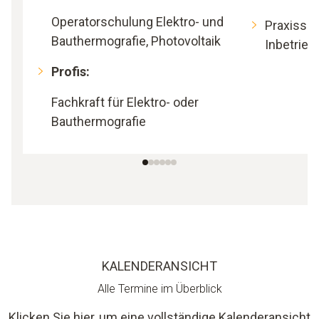
Operatorschulung Elektro- und
Praxisse
Bauthermografie, Photovoltaik
Inbetrie
Profis:
Fachkraft für Elektro- oder
Bauthermografie
KALENDERANSICHT
Alle Termine im Überblick
Klicken Sie hier, um eine vollständige Kalenderansicht