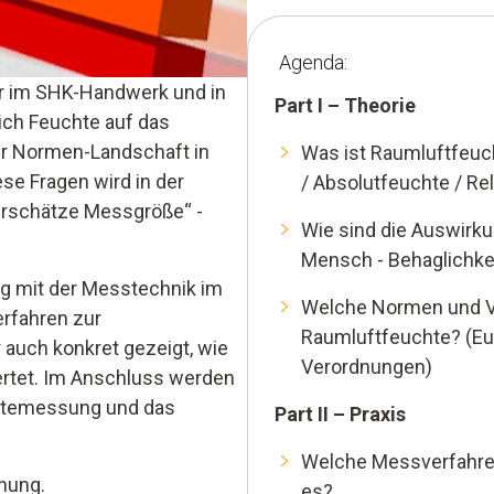
Agenda:
r im SHK-Handwerk und in
Part I – Theorie
sich Feuchte auf das
er Normen-Landschaft in
Was ist Raumluftfeu
ese Fragen wird in der
/ Absolutfeuchte / Re
terschätze Messgröße“ -
Wie sind die Auswirk
Mensch - Behaglichke
g mit der Messtechnik im
Welche Normen und V
rfahren zur
Raumluftfeuchte? (Eu
auch konkret gezeigt, wie
Verordnungen)
rtet. Im Anschluss werden
chtemessung und das
Part II – Praxis
Welche Messverfahre
hnung.
es?