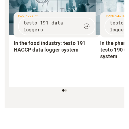
FOOD INDUSTRY
PHARMACEUTICAL
testo 191 data
testo 
loggers
logger
In the food industry:
testo 191
In the pharm
HACCP data logger system
testo 190 C
system