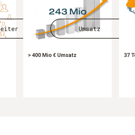
beiter
Umsatz
> 400 Mio € Umsatz
37 T