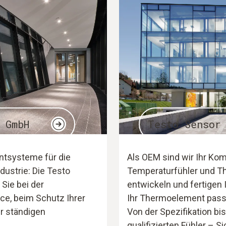
 GmbH
Testo Sensor
ntsysteme für die
Als OEM sind wir Ihr Ko
ustrie: Die Testo
Temperaturfühler und T
Sie bei der
entwickeln und fertigen
ce, beim Schutz Ihrer
Ihr Thermoelement passg
r ständigen
Von der Spezifikation bi
qualifizierten Fühler – S