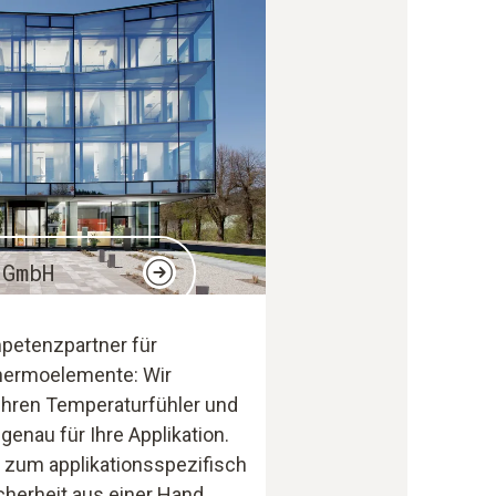
 GmbH
mpetenzpartner für
hermoelemente: Wir
 Ihren Temperaturfühler und
enau für Ihre Applikation.
s zum applikationsspezifisch
icherheit aus einer Hand.