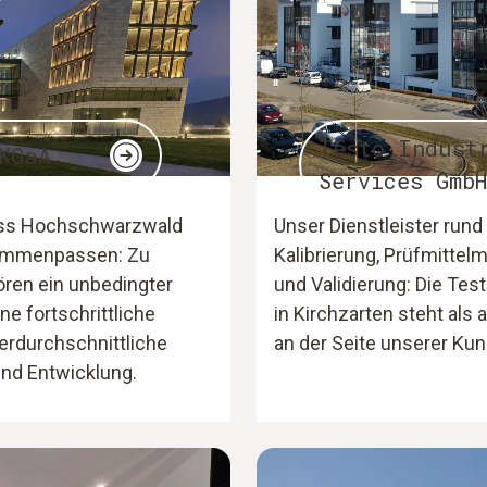
Testo Indust
KGaA
Services GmbH
dass Hochschwarzwald
Unser Dienstleister run
sammenpassen: Zu
Kalibrierung, Prüfmittel
ren ein unbedingter
und Validierung: Die Tes
e fortschrittliche
in Kirchzarten steht als 
rdurchschnittliche
an der Seite unserer Ku
und Entwicklung.