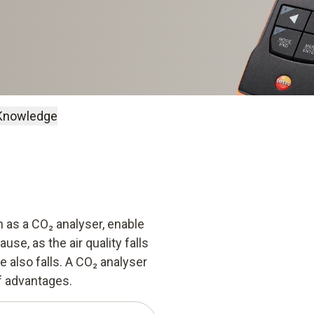
Knowledge
as a CO₂ analyser, enable
use, as the air quality falls
e also falls. A CO₂ analyser
f advantages.