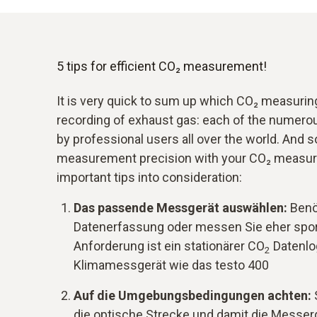
5 tips for efficient CO₂ measurement!
It is very quick to sum up which CO₂ measuring 
recording of exhaust gas: each of the numer
by professional users all over the world. And
measurement precision with your CO₂ measurin
important tips into consideration:
Das passende Messgerät auswählen:
Benö
Datenerfassung oder messen Sie eher spor
Anforderung ist ein stationärer CO
Datenlog
2
Klimamessgerät wie das testo 400
Auf die Umgebungsbedingungen achten:
die optische Strecke und damit die Messer