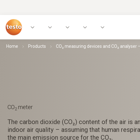
Home
Products
CO₂ measuring devices and CO₂ analyser – 
CO
meter
2
The carbon dioxide (CO₂) content of the air is an
indoor air quality – assuming that human respir
the main emission source for the CO₂.