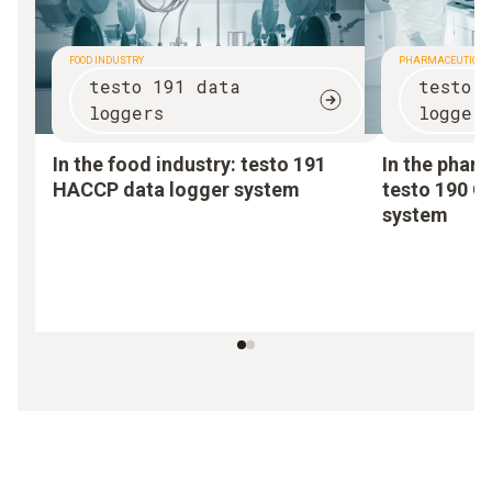
FOOD INDUSTRY
PHARMACEUTICAL
testo 191 data
testo 
loggers
logger
In the food industry:
testo 191
In the pharm
HACCP data logger system
testo 190 C
system