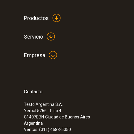
Productos
Servicio
Empresa
Contacto
:
0572 1754
testo 175 H1 - Datalogger de humedad 
Testo Argentina S.A.
Yerbal 5266 - Piso 4
C1407EBN
Ciudad de Buenos Aires
Argentina
Ventas: (011) 4683-5050