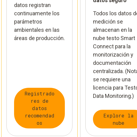
datos seguro
datos registran
continuamente los
Todos los datos d
parámetros
medición se
ambientales en las
almacenan en la
áreas de producción.
nube testo Smart
Connect para la
monitorización y
documentación
centralizada. (Not
se requiere una
licencia para Test
Registrado
Data Monitoring.)
res de
datos
recomendad
Explore la
os
nube