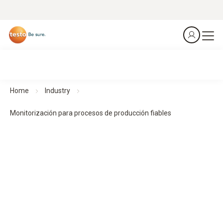
Home
Industry
Monitorización para procesos de producción fiables
Monitorización ambiental para procesos de producción
fiables.
Monitorice continuamente la temperatura, la humedad y
otros parámetros críticos para garantizar la calidad, la
trazabilidad y la conformidad.