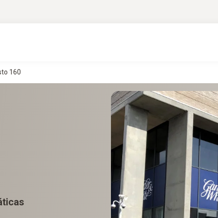
sto 160
áticas