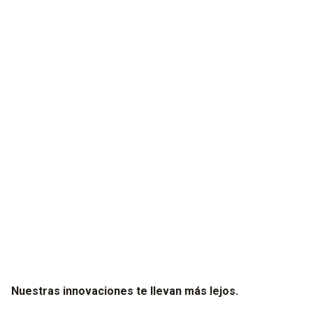
Solo apreta Play
Encender, preparar cuatro cosas y olvidarse. Así de fácil se
evacúa un sistema de refrigeración con la bomba de vacío
automática testo 565i.
Nuestras innovaciones te llevan más lejos.​