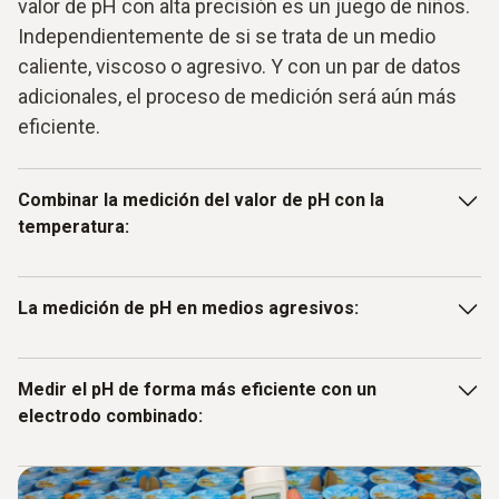
valor de pH con alta precisión es un juego de niños.
Independientemente de si se trata de un medio
caliente, viscoso o agresivo. Y con un par de datos
adicionales, el proceso de medición será aún más
eficiente.
Combinar la medición del valor de pH con la
temperatura:
Besonderes in der Lebensmittelproduktion spielen pH-
La medición de pH en medios agresivos:
Wert und Temperatur eine wichtige Rolle.
Arbeitsprozesse werden effizienter, wenn Sie beide
Parameter in einem Messvorgang kontrollieren. Hier ist
En los laboratorios químicos y farmacéuticos se utilizan
Medir el pH de forma más eficiente con un
ein Messgerät sinnvoll, mit dem Sie gleichzeitig den
frecuentemente productos químicos extremadamente
electrodo combinado:
pH-Wert bestimmen und die Temperatur messen
ácidos, es decir, corrosivos. Por ese motivo, para medir el
können. Testo bietet eine große Vielzahl an pH-
valor de pH (y la temperatura) necesitará que el
Messgeräten mit fest integriertem oder
instrumento esté equipado con una sonda resistente a los
La ventaja de los electrodos combinados es que integran