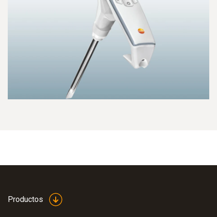
caliente. Una gran pantalla iluminada muestra claramente si
se han alcanzado los valores críticos de TPM. Así se
ahorrará cambiar el aceite de fritura con demasiada
frecuencia solo por sospechar que pudiera haberse
degradado. Además, a largo plazo, sus costes en aceite de
fritura pueden reducirse hasta un 20 %.
Productos