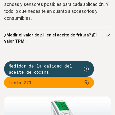
sondas y sensores posibles para cada aplicación. Y
todo lo que necesite en cuanto a accesorios y
consumibles.
¿Medir el valor de pH en el aceite de fritura? ¡El
valor TPM!
La medición del aceite de fritura es una de las mediciones
rutinarias más habituales en el mundo de la gastronomía.
Medidor de la calidad del
Las comprobaciones visual y olfativa por sí solas no
aceite de cocina
permiten valorar si la calidad del aceite de fritura se
mantiene intacta y cumple las disposiciones legales. Con
testo 270
un medidor de aceite de fritura de Testo podrá realizar
rápidamente el control de calidad, sin emplear productos
químicos. Los sensores capacitivos para aceite y un
diseño especial permiten efectuar la medición en el aceite
a alta temperatura y proteger al usuario de la freidora