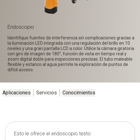
Endoscopio
Identifique fuentes de interferencia sin complicaciones gracias a
la iluminación LED integrada con una regulación del brillo en 10
niveles y una gran pantalla LCD a color. Utilice la cámara giratoria
con giro de imagen de 180°, función de vista en tiempo real y
zoom digital doble para inspecciones precisas. El tubo maleable
flexible y estanco al agua permite la exploración de puntos de
difícil acceso.
Aplicaciones
Servicios
Conocimientos
Esto le ofrece el endoscopio testo: