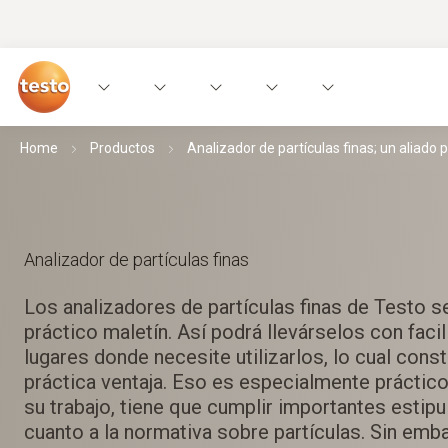
Home
Productos
Analizador de partículas finas; un aliado 
Analizador de partículas finas
Los analizadores de partículas finas de Testo s
práctico maletín. Así podrá llevárselos con facil
lugares donde necesite utilizarlos, lo cual const
práctica ventaja. Eso es especialmente práctico
su trabajo, tiene que cumplir importantes estip
cuanto a la normativa sobre partículas. Sin emb