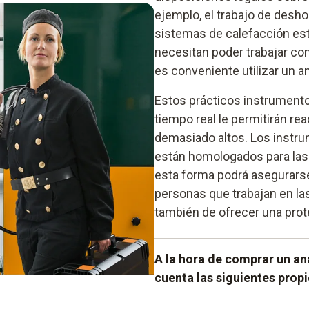
ejemplo, el trabajo de desho
sistemas de calefacción está
necesitan poder trabajar co
es conveniente utilizar un an
Estos prácticos instrumento
tiempo real le permitirán r
demasiado altos. Los instr
están homologados para las 
esta forma podrá asegurarse
personas que trabajan en las
también de ofrecer una prot
A la hora de comprar un an
cuenta las siguientes prop