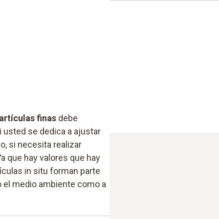
ámbito de aplicación en re
idoneidad para instalacio
posibilidad de uso portátil
rtículas finas
debe
i usted se dedica a ajustar
 si necesita realizar
a que hay valores que hay
ículas in situ forman parte
nto el medio ambiente como a