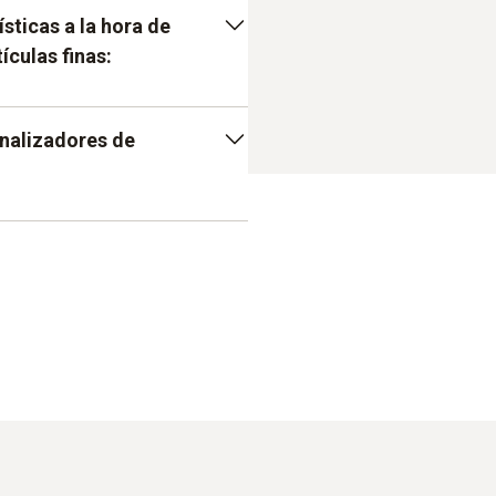
sticas a la hora de
culas finas:
ología de sensores muy
analizadores de
sión de conjunto y a obtener
esto están diseñados
ogía sofisticada, que
tión clásico;
lores de medición precisos.
 de medición pueden incluso
situ;
labras, ya dispone de un
os resultados.
 su evaluación.
dor de partículas finas con
cial atención a la
mentos.