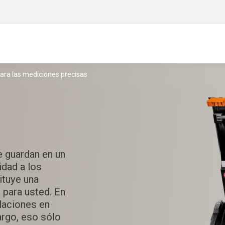
para las mediciones precisas
e guardan en un
idad a los
ituye una
 para usted. En
ulaciones en
argo, eso sólo