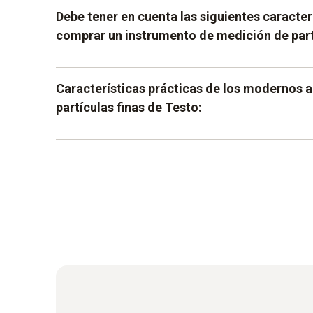
Debe tener en cuenta las siguientes caracterí
comprar un instrumento de medición de partí
Es importante que pueda confiar en una tecn
Características prácticas de los modernos 
sofisticada. Esto le ayuda a tener una mejor vi
partículas finas de Testo:
valores muy precisos. Los instrumentos de T
específicamente para ello y ofrecen una tecnol
más funciones que un analizador de combus
funciona de forma muy fiable y proporciona va
Dependiendo de los instrumentos, los valores
mediciones diferenciadas de los valores in 
leerse directamente en la pantalla. En otras pa
análisis in situ y puede informar al cliente de l
análisis gráfico de los valores para facilitar
En caso de que le interese combinar el analiza
analizadores de combustión, debe prestar espe
compatibilidad cuando vaya a elegir los instru