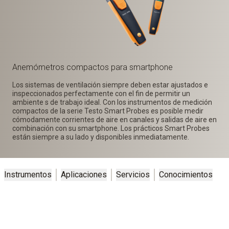
Anemómetros compactos para smartphone
Los sistemas de ventilación siempre deben estar ajustados e
inspeccionados perfectamente con el fin de permitir un
ambiente s de trabajo ideal. Con los instrumentos de medición
compactos de la serie Testo Smart Probes es posible medir
cómodamente corrientes de aire en canales y salidas de aire en
combinación con su smartphone. Los prácticos Smart Probes
están siempre a su lado y disponibles inmediatamente.
Instrumentos
Aplicaciones
Servicios
Conocimientos