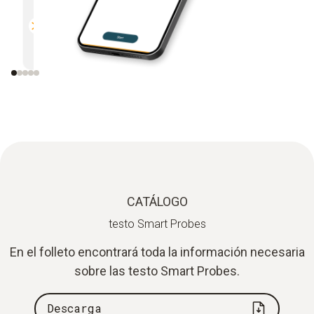
Compatible con todos los
Envío d
instrumentos Testo equipados
por e-m
con Bluetooth
CATÁLOGO
testo Smart Probes
En el folleto encontrará toda la información necesaria
sobre las testo Smart Probes.
Descarga