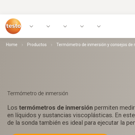
Home
Productos
Termómetro de inmersión y consejos de m
Termómetro de inmersión
Los
termómetros de inmersión
permiten medir
en líquidos y sustancias viscoplásticas. En este
de la sonda también es ideal para ejecutar la pe