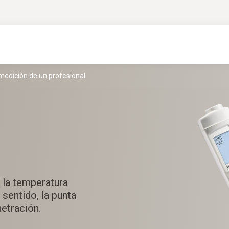
edición de un profesional
 la temperatura
 sentido, la punta
netración.