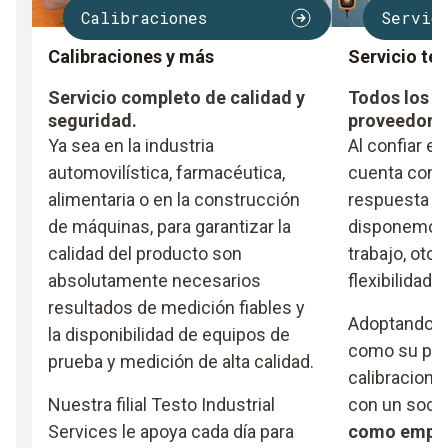
Calibraciones
Servic
Calibraciones y más
Servicio té
Servicio completo de calidad y
Todos los se
seguridad.
proveedor
Ya sea en la industria
Al confiar e
automovilística, farmacéutica,
cuenta con l
alimentaria o en la construcción
respuesta al
de máquinas, para garantizar la
disponemos 
calidad del producto son
trabajo, oto
absolutamente necesarios
flexibilidad y
resultados de medición fiables y
Adoptando a
la disponibilidad de equipos de
como su pro
prueba y medición de alta calidad.
calibracione
Nuestra filial Testo Industrial
con un soci
Services le apoya cada día para
como empre