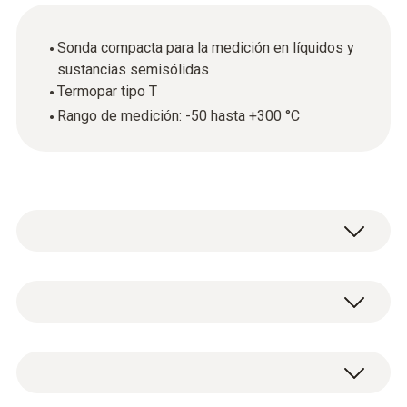
Sonda compacta para la medición en líquidos y
sustancias semisólidas
Termopar tipo T
Rango de medición: -50 hasta +300 °C
Datos técnicos generales
Dimensiones
1 sonda de penetración estándar (TP tipo T)
1120 mm
con cable de conexión fijo (longitud del cable