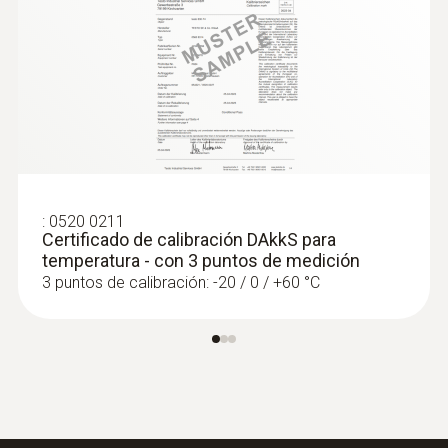
acero inoxidable / GFK
:
0572 1763
testo 176 T3 - Datalogger de
temperatura de 4 canales en carcasa
Longitud del tubo de la sonda
metálica
240 mm
Color del producto
plata; Negro
:
0520 0211
Certificado de calibración DAkkS para
temperatura - con 3 puntos de medición
3 puntos de calibración: -20 / 0 / +60 °C
:
0572 1764