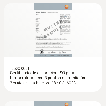
K).
Datos técnicos generales
:
0563 1080
testo 108 - Termómetro con funda de
Peso
protección
$362.400,00
130 g
$299.504,03
Dimensiones
370 mm
:
0520 0001
Certificado de calibración ISO para
temperatura - con 3 puntos de medición
Diámetro tubo de la sonda
3 puntos de calibración: -18 / 0 / +60 °C
4 mm
Longitud del cable