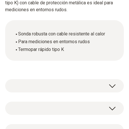
tipo K) con cable de protección metálica es ideal para
mediciones en entornos rudos.
Sonda robusta con cable resistente al calor
Para mediciones en entornos rudos
Termopar rápido tipo K
La sonda estanca y robusta de
inmersión/penetración con cable resistente
al calor puede utilizarse hasta una
Tipo K (NiCr-Ni)
temperatura de +230°, por ejemplo, para