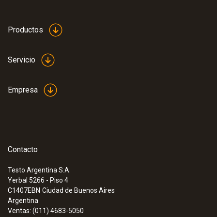
testo 176 T4 - Datalogger de
temperatura de 4 canales externos
Productos
Servicio
Empresa
Contacto
Testo Argentina S.A.
Yerbal 5266 - Piso 4
:
0560 7351
testo 735-1 - Termómetro de 3 canales
C1407EBN
Ciudad de Buenos Aires
para Pt100 y termopares K, T, J y S
Argentina
Ventas: (011) 4683-5050