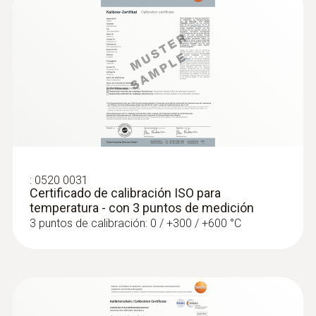
1 m
:
0572 1753
Cable fijo
testo 175 T3 - Datalogger de
temperatura con 2 canales externos
si
Clase de protección
IP65
:
0520 0031
Certificado de calibración ISO para
Estanco
temperatura - con 3 puntos de medición
3 puntos de calibración: 0 / +300 / +600 °C
Sonda de inmersión/penetración
impermeable al agua, TP tipo K
Carcasa