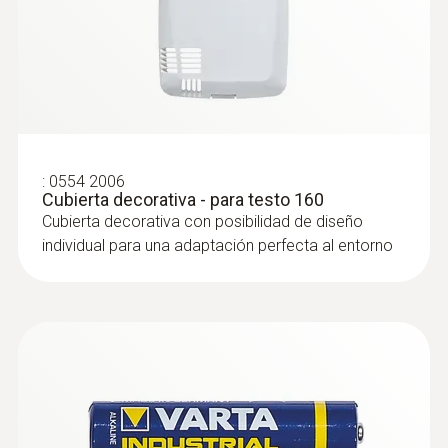
WEP
Vida útil de la batería
1,5 anos
Alimentación
:
0554 2006
Cubierta decorativa - para testo 160
4 x AAA alkaline manganese batteries 1.5 V
Cubierta decorativa con posibilidad de diseño
(permanent power supply possible with
individual para una adaptación perfecta al entorno
mains unit accessory)
Memoria
32.000 Suma de todos los canales
Temperatura de almacenamiento