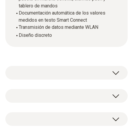
tablero de mandos
Documentación automática de los valores
medidos en testo Smart Connect
Transmisión de datos mediante WLAN
Diseño discreto
Los registradores de datos en línea testo 160
hacen parte del
sistema de registradores de
datos en línea testo 160
. Estos registran
Temperatura
valores medidos (temperatura y humedad, lux
y radiación UV) y los envían directamente a la