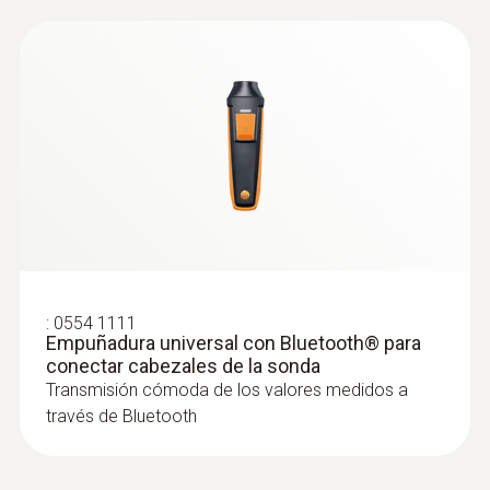
:
0636 9731
Sonda de temperatura y humedad
:
0554 1111
®
(digital) - con Bluetooth
Empuñadura universal con Bluetooth® para
Intuitiva: El menú de medición claramente
conectar cabezales de la sonda
Transmisión cómoda de los valores medidos a
estructurado para mediciones a largo plazo
través de Bluetooth
así como para la determinación paralela de
la humedad ambiental relativa y la
temperatura ambiente en interiores