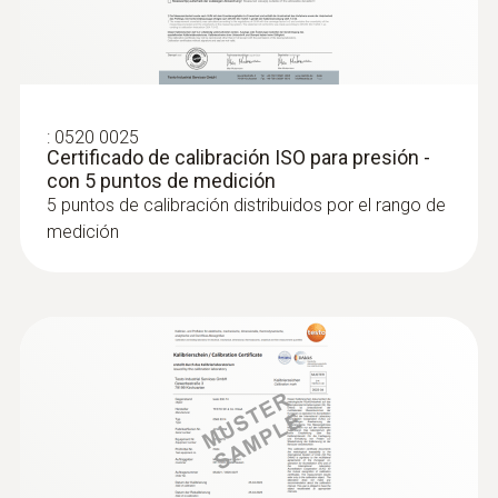
Intuitivo: Cálculo paralelo de la humedad
ambiental relativa y la temperatura del aire
en interiores incl. medición a largo plazo
:
0520 0025
Certificado de calibración ISO para presión -
con 5 puntos de medición
5 puntos de calibración distribuidos por el rango de
medición
:
0636 9771
Sonda de temperatura y humedad de
®