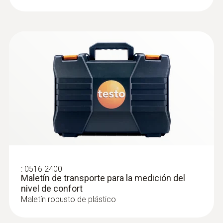
temperatura del aire en interiores incl.
medición a largo plazo
:
0516 2400
Maletín de transporte para la medición del
nivel de confort
:
0632 1271
®
Sonda de CO (digital) - con Bluetooth
Maletín robusto de plástico
Intuitiva: El menú de medición claramente
estructurado para la medición a largo plazo