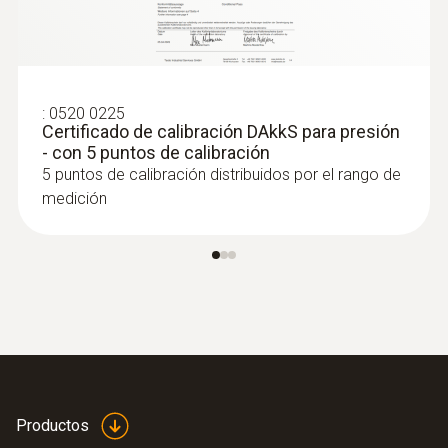
alta precisión (digital) - con Bluetooth
Intuitiva: El menú de medición claramente
estructurado para mediciones a largo plazo
así como para la determinación paralela de
la humedad ambiental relativa y la
:
0520 0225
temperatura ambiente en interiores
Certificado de calibración DAkkS para presión
- con 5 puntos de calibración
5 puntos de calibración distribuidos por el rango de
medición
Productos