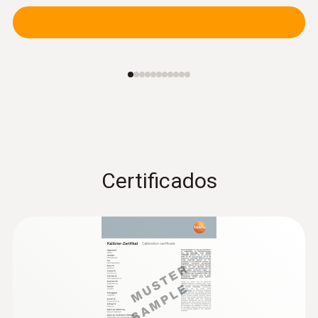
Certificados
:
0636 9732
Sonda de temperatura y humedad
(digital) - con cable
Intuitiva: El menú de medición claramente
estructurado para mediciones a largo plazo
así como para la determinación paralela de