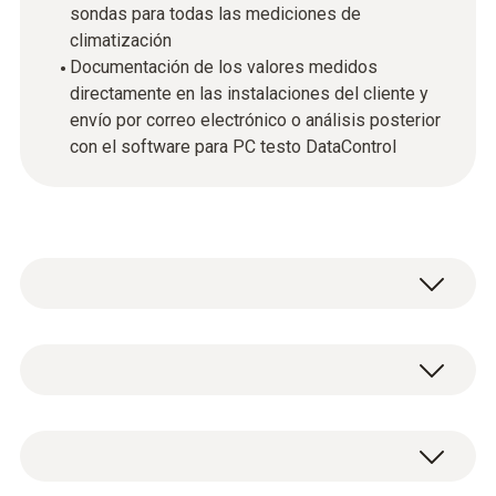
sondas para todas las mediciones de
climatización
Documentación de los valores medidos
directamente en las instalaciones del cliente y
envío por correo electrónico o análisis posterior
con el software para PC testo DataControl
Como experto en el sector de la climatización
y ventilación estará equipado perfectamente
con el instrumento para climatización
NTC
universal testo 400. El instrumento para
climatización con asistente de medición