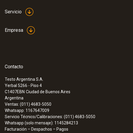
:
0636 9772
Servicio
Sonda de temperatura y humedad de
alta precisión (digital) - con cable
Intuitiva: El menú de medición claramente
Empresa
estructurado para mediciones a largo plazo
así como para la determinación paralela de
la humedad ambiental relativa y la
temperatura ambiente en interiores
Contacto
Testo Argentina S.A.
Yerbal 5266 - Piso 4
C1407EBN
Ciudad de Buenos Aires
Argentina
Ventas: (011) 4683-5050
Whatsapp: 1167647009
Servicio Técnico/Calibraciones: (011) 4683-5050
Whatsapp (solo mensaje): 1145284213
Facturación – Despachos – Pagos