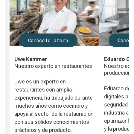
Conócelo ahora
Conoc
Uwe Kammer
Eduardo Or
Nuestro experto en restaurantes
Nuestro expe
producción 
Uwe es un experto en
Eduardo desa
restaurantes con amplia
digitales par
experiencia; ha trabajado durante
seguridad al
muchos años como cocinero y
industria ali
apoya al sector de la restauración
optimizar la
con sus sólidos conocimientos
y la producti
prácticos y de producto.