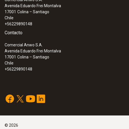
Avenida Eduardo Frei Montalva
:
0563 0101
17001
Colina – Santiago
Kit de temperatura para el aceite de
Chile
cocina
+56229890148
Contacto
Comercial Anwo S.A.
Avenida Eduardo Frei Montalva
17001
Colina – Santiago
Chile
+56229890148
:
0563 0102
©
2026
Set de temperatura para aceite de