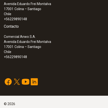
Avenida Eduardo Frei Montalva
:
0632 3162
17001
Colina – Santiago
testo 316-2 - Detector de fugas de gas
Chile
+56229890148
Contacto
Comercial Anwo S.A.
Avenida Eduardo Frei Montalva
17001
Colina – Santiago
Chile
+56229890148
:
0563 3165
testo 316-4 set 2 - Detector de fugas
©
2026
para amoniaco (NH
)
3