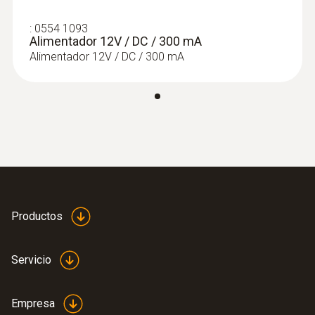
6 h
:
0554 1093
Alimentador 12V / DC / 300 mA
Alimentador 12V / DC / 300 mA
Tipo de pantalla
Visualizador de barras de 18 segmentos
Temperatura de almacenamiento
-25 hasta +60 ºC
Productos
Metano
Servicio
Umbral inferior de alarma
Empresa
10 ppm