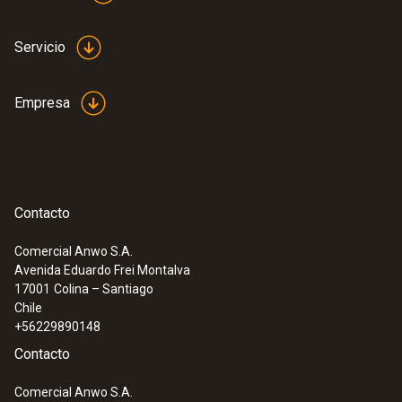
Servicio
Empresa
Contacto
Comercial Anwo S.A.
Avenida Eduardo Frei Montalva
:
0563 2052
17001
Colina – Santiago
Set inicial testo 205 - Instrumento de
Chile
medición de pH/temperatura para
+56229890148
medios semisólidos
Contacto
Comercial Anwo S.A.