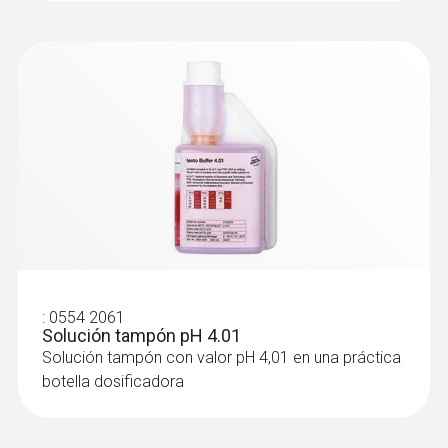
LCD (Liquid Crystal Display)
Tapón de almacenamiento con gel: El
tapón de almacenamiento lleno de gel de
Medidas de la pantalla
electrolitos y montado en la sonda de pH
2 líneas
sirve para guardar la sonda entre
mediciones. El gel de electrolitos mejora
la longevidad de la sonda de pH y reduce
Intervalo de medición
el mantenimiento
2 medición por segundo
El soporte de cinturón/pared incluido
permite guardar con seguridad el
Temperatura de almacenamiento
instrumento de medición en la pared o en
el cinturón
-20 hasta +70 ºC
:
0554 2061
Calibración: El instrumento de medición
Solución tampón pH 4.01
de pH/temperatura se puede calibrar en
Solución tampón con valor pH 4,01 en una práctica
uno o dos puntos
botella dosificadora
Botellas dosificadoras para la solución de
calibración: Para calibrar la sonda de pH