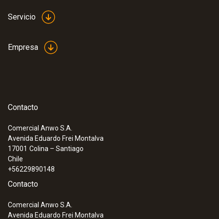
Servicio
Empresa
Contacto
Comercial Anwo S.A.
Avenida Eduardo Frei Montalva
:
0560 1111
17001
Colina – Santiago
Mini termómetro con sonda de
Chile
penetración larga
+56229890148
Contacto
Comercial Anwo S.A.
Avenida Eduardo Frei Montalva