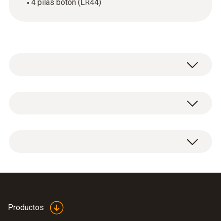
4 pilas botón (LR44)
Datos técnicos generales
Color del producto
4 pilas botón (LR44).
plata
Peso
4 X 2 g
Productos