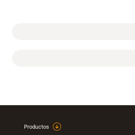
Certificado de calibración ISO para pH con un pu
Productos