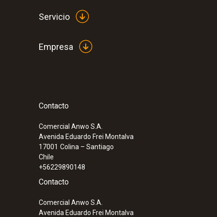
Servicio
Empresa
Contacto
:
0554 2061
Solución tampón pH 4.01
Comercial Anwo S.A.
Avenida Eduardo Frei Montalva
17001
Colina – Santiago
Chile
+56229890148
Contacto
Comercial Anwo S.A.
Avenida Eduardo Frei Montalva