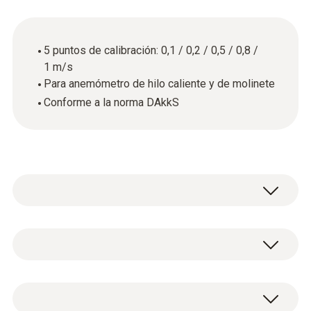
5 puntos de calibración: 0,1 / 0,2 / 0,5 / 0,8 /
1 m/s
Para anemómetro de hilo caliente y de molinete
Conforme a la norma DAkkS
Datos técnicos generales
Material de la carcasa / del producto
Certificado de calibración DAkkS del flujo con
papel
5 puntos de calibración: 0,1 / 0,2 / 0,5 / 0,8 /