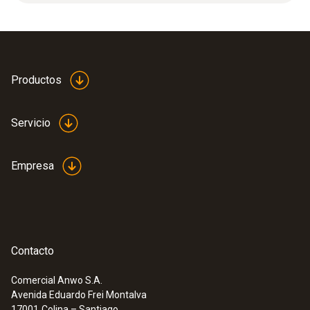
1 m/s.
Color del producto
blanco
Productos
Servicio
Empresa
Contacto
Comercial Anwo S.A.
Avenida Eduardo Frei Montalva
:
0563 4406
17001
Colina – Santiago