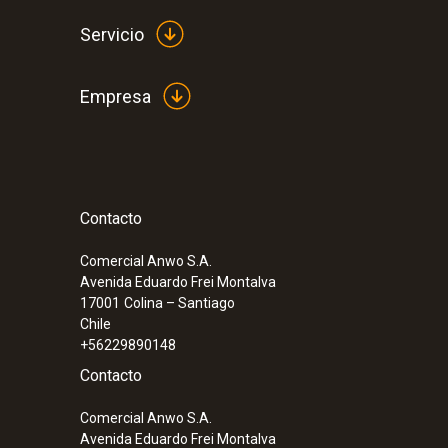
Servicio
Empresa
Contacto
:
0632 3240
testo 324 - Medidor de fugas en cañería
Comercial Anwo S.A.
Avenida Eduardo Frei Montalva
17001
Colina – Santiago
Chile
+56229890148
Contacto
Comercial Anwo S.A.
Avenida Eduardo Frei Montalva