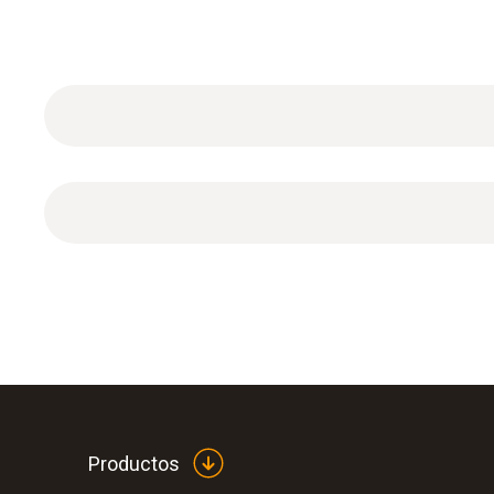
Certificado de calibración ISO Caudal en gases c
Productos