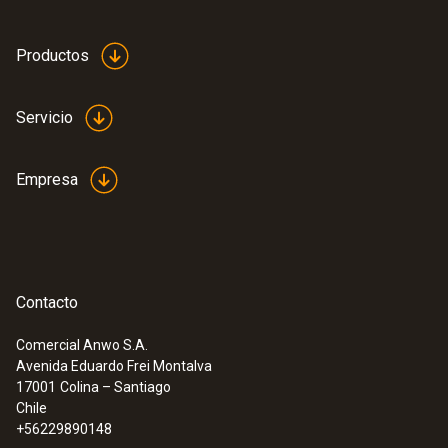
Productos
Servicio
Empresa
Contacto
Comercial Anwo S.A.
Avenida Eduardo Frei Montalva
:
0563 0101
17001
Colina – Santiago
Kit de temperatura para el aceite de
Chile
cocina
+56229890148