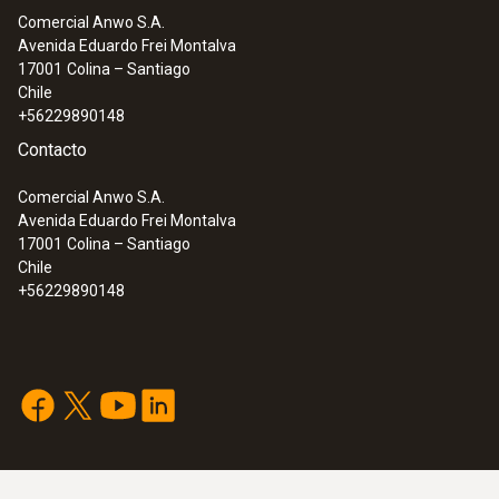
Comercial Anwo S.A.
Avenida Eduardo Frei Montalva
:
0636 9735
17001
Colina – Santiago
Sonda de temperatura y humedad (Ø 12
Chile
mm)
+56229890148
Contacto
Comercial Anwo S.A.
Avenida Eduardo Frei Montalva
17001
Colina – Santiago
Chile
+56229890148
:
0636 9753