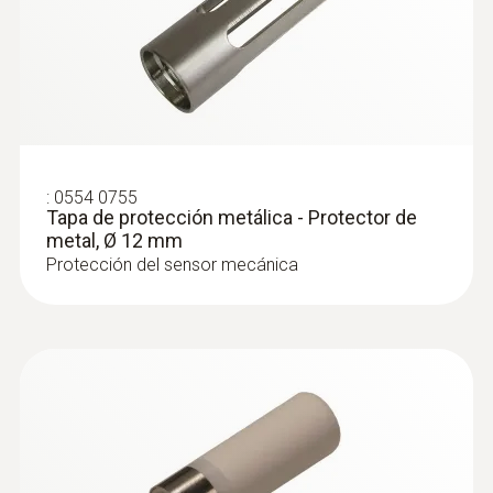
:
0600 5793
Punta de medición acoplable
Punta de medición acoplable, 550 mm de
longitud, flexible, para elevadas
temperaturas, recubrimiento externo de
Inconel 2.4816
:
0554 0755
Tapa de protección metálica - Protector de
metal, Ø 12 mm
Protección del sensor mecánica