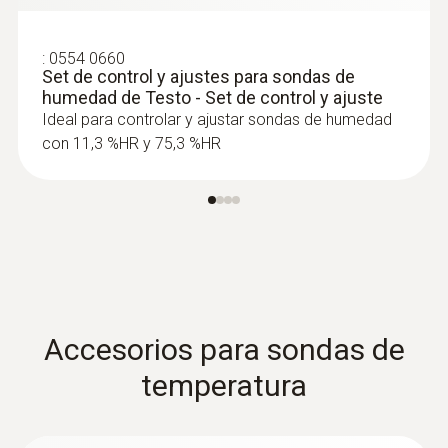
telescopio, Tmax +60ºC - Sonda
molinete, Ø 16 mm
Sonda molinete, Ø 16 mm, con telescopio,
:
0554 0660
Tmax +60ºC
Set de control y ajustes para sondas de
humedad de Testo - Set de control y ajuste
Ideal para controlar y ajustar sondas de humedad
con 11,3 %HR y 75,3 %HR
Accesorios para sondas de
temperatura
:
0628 0009
Sonda de nivel de confort para la