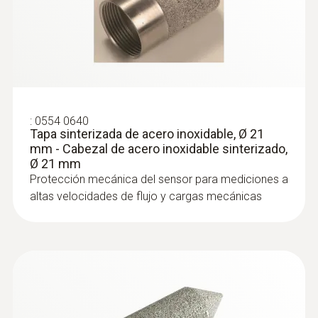
:
0628 0036
Sonda de medición de molinete, Ø 16
mm, para montaje fijo, c... - Sonda de
molinete, Ø 16 mm
Sonda de medición de molinete, Ø 16 mm,
para montaje fijo, cable de 3 m (PVC)
:
0554 0640
Tapa sinterizada de acero inoxidable, Ø 21
mm - Cabezal de acero inoxidable sinterizado,
Ø 21 mm
Protección mecánica del sensor para mediciones a
altas velocidades de flujo y cargas mecánicas
Sondas de velocidad
térmica