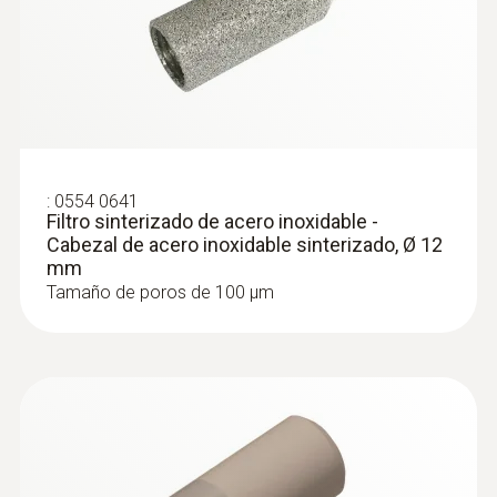
:
0554 0641
Filtro sinterizado de acero inoxidable -
Cabezal de acero inoxidable sinterizado, Ø 12
mm
:
0628 0035
Tamaño de poros de 100 µm
Sonda de bola caliente resistente, Ø 3
mm, para mediciones e... - Sonda de
bola caliente resistente, Ø 3 mm
Sonda de bola caliente resistente, Ø 3 mm,
para mediciones en el rango de velocidad
inferior, cable de 2 m (PVC)