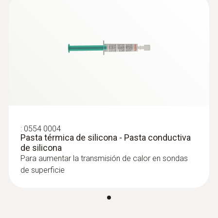
medición del grado de turb... - Sonda de
nivel de confort
Sonda de nivel de confort para la medición
del grado de turbulencia, con telescopio y
soporte. Cumple los requisitos recogidos en
EN 13779
:
0554 0004
Pasta térmica de silicona - Pasta conductiva
de silicona
Para aumentar la transmisión de calor en sondas
de superficie