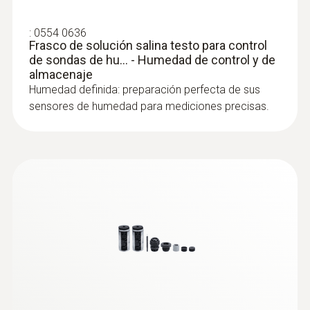
0,1 ºC (-50 hasta +150 ºC)
Sonda de inmersión/penetración de gran
rapidez para medir en gases y líquidos con
:
0554 0636
una punta delgada de poca masa
Frasco de solución salina testo para control
de sondas de hu... - Humedad de control y de
almacenaje
Humedad definida: preparación perfecta de sus
sensores de humedad para mediciones precisas.
:
0628 0005
Sonda molinete, Ø 16 mm, con