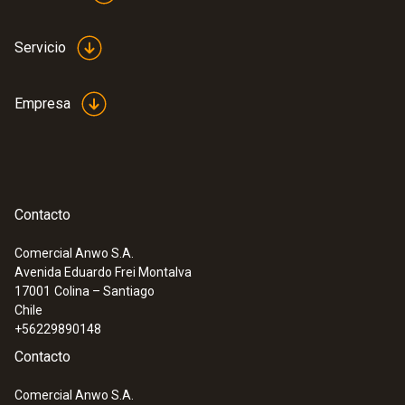
Amplias posibilidades de representación
como campo numérico, gráfico de barras,
Servicio
instrumento analógico y diagrama xy
Otras ventajas: Medición en línea,
creación de fórmulas, evaluación
Empresa
científica/estadística (valor promedio,
mín./máx., exceso de límites)
:
0572 0561
Set testo 174 T - Mini registrador de
datos de temperatura
Contacto
Comercial Anwo S.A.
Avenida Eduardo Frei Montalva
17001
Colina – Santiago
Chile
+56229890148
Contacto
Comercial Anwo S.A.