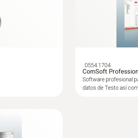
-40 hasta +70 ºC
:
0554 1704
ComSoft Professiona
Software profesional pa
datos de Testo así com