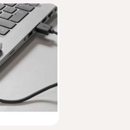
Plástico
Monitoring/Recording
Clase de protección
IP20
EU declaration of conformity testo 174 H
Canales
Manual de instrucciones testo 174 T / testo
2 externo
Color del producto
Instrucciones breves testo 174 T / testo 17
blanco
Norma
HACCP International