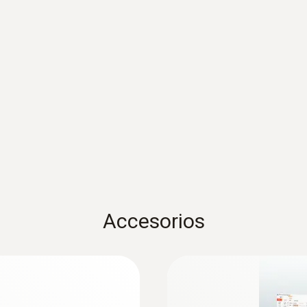
Intervalo de medición
1 min - 24 h
Autonomía
1 año (15’ intervalo de medición a +25 °C)
Tipo de batería
2 pilas botón (litio, CR 2032)
Accesorios
Memoria
16.000 valor medido
Temperatura de almacenamiento