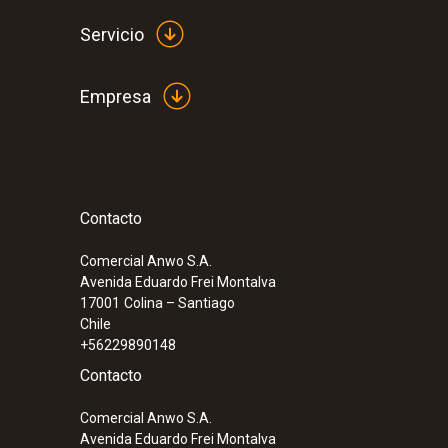
Servicio
Empresa
Contacto
:
0572 1741 01
testo 174 H - Mini registrador de datos
humedad con USB-C y software de PC
Comercial Anwo S.A.
Avenida Eduardo Frei Montalva
17001
Colina – Santiago
Chile
+56229890148
Contacto
Comercial Anwo S.A.
Avenida Eduardo Frei Montalva