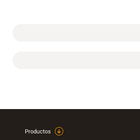
1 pila botón de litio CR2032.
Productos