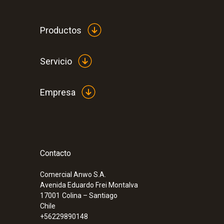
Productos
Servicio
Empresa
Contacto
:
0560 4450
testo 445 - Medidor para climatización
Comercial Anwo S.A.
Avenida Eduardo Frei Montalva
17001
Colina – Santiago
Chile
+56229890148