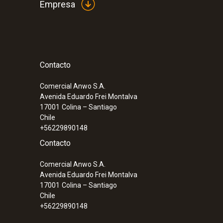
Empresa
Contacto
:
0563 3240 70
Set básico testo 324 - Instrumento de 
y estimación de fugas
Comercial Anwo S.A.
Avenida Eduardo Frei Montalva
17001
Colina – Santiago
Chile
+56229890148
Contacto
Comercial Anwo S.A.
Avenida Eduardo Frei Montalva
17001
Colina – Santiago
Chile
+56229890148