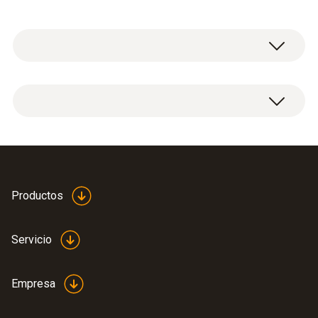
Datos técnicos generales
Peso
4350
Productos
Medidas
520 x 400 x 210 mm (L x A x H)
Servicio
Material de la carcasa / del producto
Empresa
Plastic