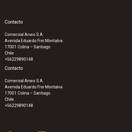
Color del producto
Contacto
Black
Comercial Anwo S.A.
Avenida Eduardo Frei Montalva
:
0633 3004 88
17001
Colina – Santiago
testo 300 Longlife - Analizador de
Chile
gases de combustión (O
, CO con
2
+56229890148
compensación de H
hasta 30.000
2
Contacto
ppm, posibilidad de ampliación con
sensor de NO)
Comercial Anwo S.A.
Avenida Eduardo Frei Montalva
17001
Colina – Santiago
Chile
+56229890148