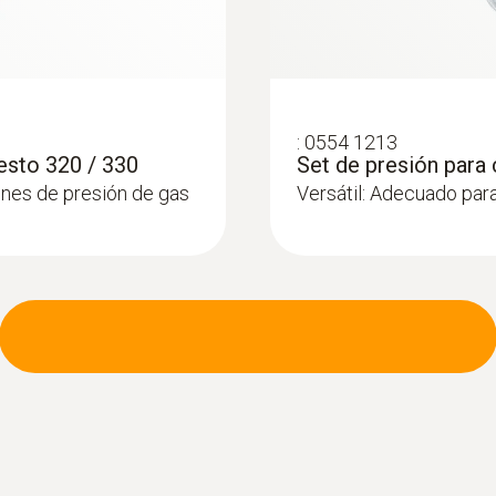
:
0554 1213
esto 320 / 330
Set de presión para
nes de presión de gas
Versátil: Adecuado par
:
0600 9740
Sonda de PdC bási
500 °C
 el quemador de
Vía de los gases de c
conectables al instru