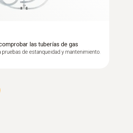
 comprobar las tuberías de gas
a pruebas de estanqueidad y mantenimiento.
ca compacta, 180 mm, Ø 6 mm, Tmáx
ombustión y canal de temperatura
mento mediante un cierre de bayoneta