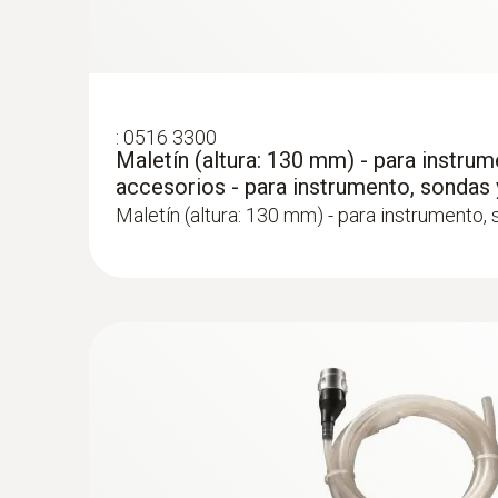
:
0516 3300
Maletín (altura: 130 mm) - para instrum
accesorios - para instrumento, sondas
Maletín (altura: 130 mm) - para instrumento,
:
0600 9762
Sonda de combustión modular, 180 mm,
500 °C
Cambio del tubo de la sonda mediante un sis
por clic