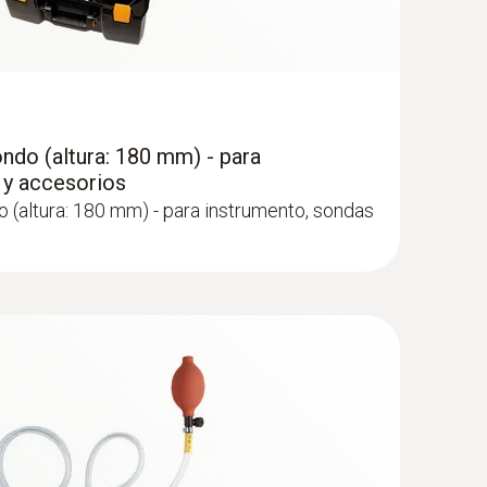
/ 350 * testo 435 * testo 556 / 560 / 570 / 580 *
ndo (altura: 180 mm) - para
 y accesorios
 (altura: 180 mm) - para instrumento, sondas
ón modular - 300 mm, Ø 6 mm, Tmáx.
 sonda mediante un sistema de cambio rápido