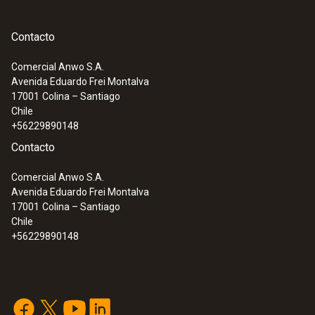
Contacto
Comercial Anwo S.A.
Avenida Eduardo Frei Montalva
:
0572 3340
17001
Colina – Santiago
testo 150 DIN2 - Módulo de registrador
Chile
de datos con 2 conexiones para sonda
+56229890148
de temperatura con miniDIN
Contacto
Comercial Anwo S.A.
Avenida Eduardo Frei Montalva
17001
Colina – Santiago
Chile
+56229890148