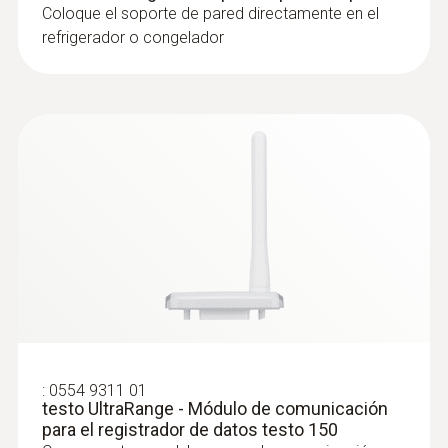
Coloque el soporte de pared directamente en el
refrigerador o congelador
:
0572 2162
Mini sonda de temperatura (digital) -
con sensor de temperatura NTC
Precisa mini sonda digital de temperatura
(NTC) para mediciones conformes a las
normas
:
0554 9311 01
testo UltraRange - Módulo de comunicación
para el registrador de datos testo 150