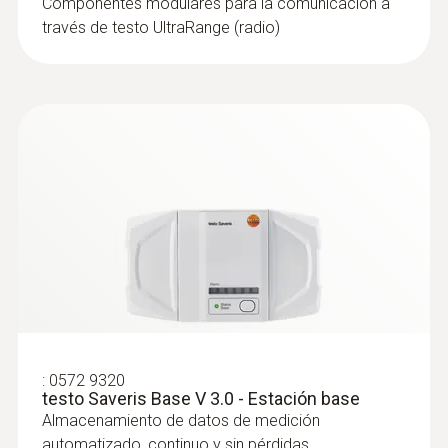
Componentes modulares para la comunicación a
través de testo UltraRange (radio)
:
0572 2163
Sonda por cable de temperatura (digital)
- con sensor de temperatura Pt100
Precisa sonda de temperatura digital (Pt100)
con cable para mediciones conformes a las
normas
:
0572 9320
testo Saveris Base V 3.0 - Estación base
Almacenamiento de datos de medición
automatizado, continuo y sin pérdidas