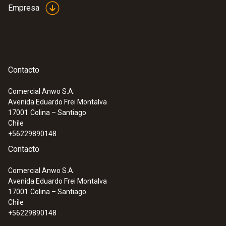
Empresa
Contacto
:
0615 1712
Comercial Anwo S.A.
Sonda de aire robusta - con sensor de
Avenida Eduardo Frei Montalva
temperatura NTC
17001
Colina – Santiago
Rango de medición desde -50 hasta +125
Chile
°C; exactitud de hasta ±0,2 °C
+56229890148
Contacto
Comercial Anwo S.A.
Avenida Eduardo Frei Montalva
17001
Colina – Santiago
Chile
+56229890148