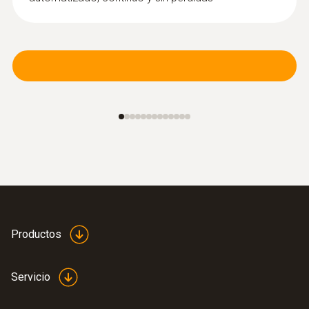
:
0618 0071
Sonda de temperatura flexible (digital) -
con sensor de temperatura Pt100
Tubo de la sonda flexible para mediciones
en puntos de difícil acceso
Productos
Servicio