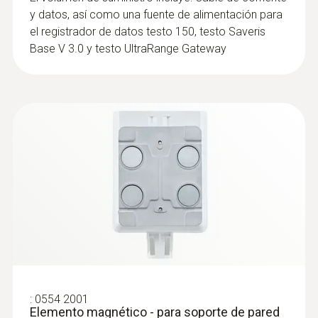
TUC
y datos, así como una fuente de alimentación para
Sonda de humedad y temperatura digital de
el registrador de datos testo 150, testo Saveris
alta precisión con cable para mediciones
Base V 3.0 y testo UltraRange Gateway
conformes a las normas
Sondas de temperatura
:
0554 2001
Elemento magnético - para soporte de pared