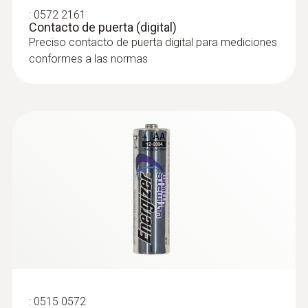
las normas
:
0572 2161
Instruction Manual 150
Contacto de puerta (digital)
(
1.0 MB
)
data logger module
Preciso contacto de puerta digital para mediciones
conformes a las normas
:
0572 2165
Sonda por cable de humedad /
temperatura (digital)
Precisa sonda de humedad y temperatura
:
0515 0572
digital con cable para mediciones