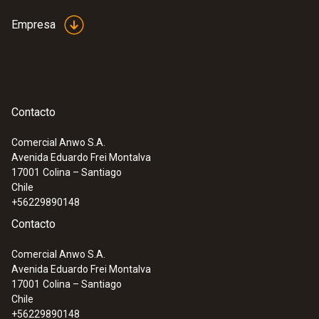
posibilidades de aplicación universales.
Empresa
Categoría de sobretensión
CAT IV 600V; CAT III 1000V
Diámetro
Contacto
12 mm
Comercial Anwo S.A.
Avenida Eduardo Frei Montalva
:
0590 0008
17001
Colina – Santiago
Corriente máxima
Pinzas caimán de seguridad - 1 juego
Chile
+56229890148
10 A
Contacto
Longitud
Comercial Anwo S.A.
Avenida Eduardo Frei Montalva
1.115 mm
17001
Colina – Santiago
Chile
+56229890148