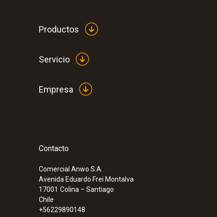
Productos
Servicio
Empresa
Medición de CO (con compensación de H₂),
dilución automática en el testo 330-2 LL
Contacto
:
0632 3510
testo 350 - Caja analizadora para el sist
combustión
Comercial Anwo S.A.
Avenida Eduardo Frei Montalva
17001
Colina – Santiago
Chile
+56229890148