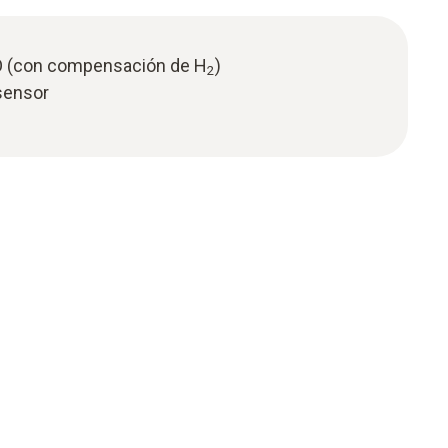
CO (con compensación de H
)
2
 sensor